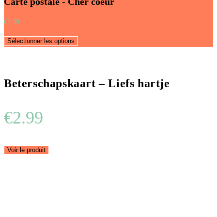
Carte postale - Cher coeur
€
2.99
Sélectionner les options
Beterschapskaart – Liefs hartje
€
2.99
Voir le produit