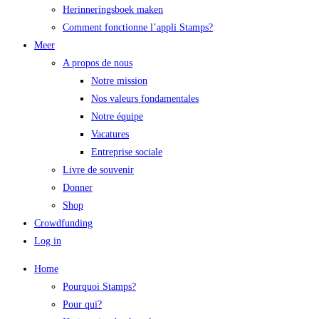
Herinneringsboek maken
Comment fonctionne l’appli Stamps?
Meer
A propos de nous
Notre mission
Nos valeurs fondamentales
Notre équipe
Vacatures
Entreprise sociale
Livre de souvenir
Donner
Shop
Crowdfunding
Log in
Home
Pourquoi Stamps?
Pour qui?