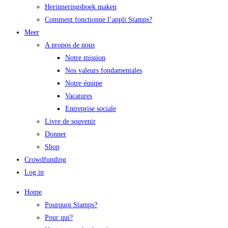
Herinneringsboek maken
Comment fonctionne l’appli Stamps?
Meer
A propos de nous
Notre mission
Nos valeurs fondamentales
Notre équipe
Vacatures
Entreprise sociale
Livre de souvenir
Donner
Shop
Crowdfunding
Log in
Home
Pourquoi Stamps?
Pour qui?