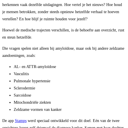
herkennen vaak dezelfde uitdagingen. Hoe vertel je het nieuws? Hoe houd
je mensen betrokken, zonder steeds opnieuw hetzelfde verhaal te hoeven
vertellen? En hoe blijf je ruimte houden voor jezelf?
Hoewel de medische trajecten verschillen, is de behoefte aan overzicht, rust
en steun hetzelfde.
Die vragen spelen niet alleen bij amyloïdose, maar ook bij andere zeldzame
aandoeningen, zoals:
AL- en ATTR-amyloïdose
Vasculitis
Pulmonale hypertensie
Sclerodermie
Sarcoïdose
Mitochondriële ziekten
Zeldzame vormen van kanker
De app
Stamps
werd speciaal ontwikkeld voor dit doel. Eén van de twee
oprichters kreeg zelf driemaal de diagnose kanker. Samen met haar dochter