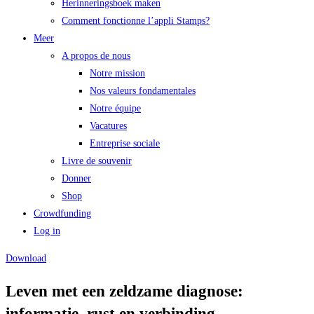
Herinneringsboek maken
Comment fonctionne l’appli Stamps?
Meer
A propos de nous
Notre mission
Nos valeurs fondamentales
Notre équipe
Vacatures
Entreprise sociale
Livre de souvenir
Donner
Shop
Crowdfunding
Log in
Download
Leven met een zeldzame diagnose:
informatie, rust en verbinding