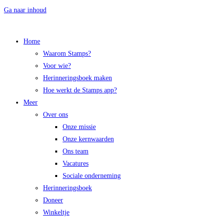
Ga naar inhoud
Home
Waarom Stamps?
Voor wie?
Herinneringsboek maken
Hoe werkt de Stamps app?
Meer
Over ons
Onze missie
Onze kernwaarden
Ons team
Vacatures
Sociale onderneming
Herinneringsboek
Doneer
Winkeltje